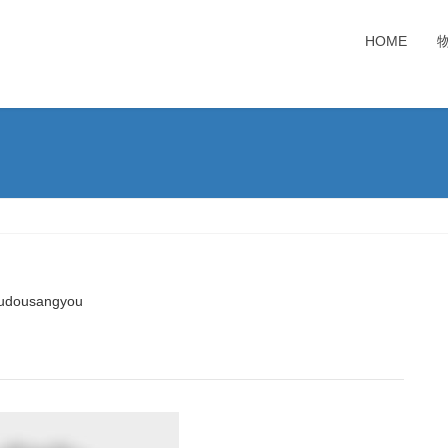
HOME
udousangyou