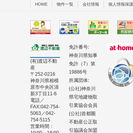
HOME
物件一覧
会社情報
個人情報保
免許番号:
神奈川県知事
(有)渡辺不動
免許（7）第
産
19886号
〒252-0216
所属団体:
神奈川県相模
原市中央区清
(公社)神奈川
新3丁目11-6
県宅地建物取
電話／
引業協会会員
FAX:042-754-
5063／042-
(公社)首都圏
754-5115
不動産公正取
営業時間：
引協議会加盟
10:00～18:00