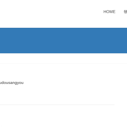
HOME
udousangyou