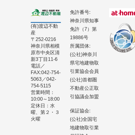
免許番号:
神奈川県知事
(有)渡辺不動
免許（7）第
産
19886号
〒252-0216
所属団体:
神奈川県相模
原市中央区清
(公社)神奈川
新3丁目11-6
県宅地建物取
電話／
引業協会会員
FAX:042-754-
5063／042-
(公社)首都圏
754-5115
不動産公正取
営業時間：
引協議会加盟
10:00～18:00
定休日：水
保証協会:
曜、第２・３
火曜
(公社)全国宅
地建物取引業