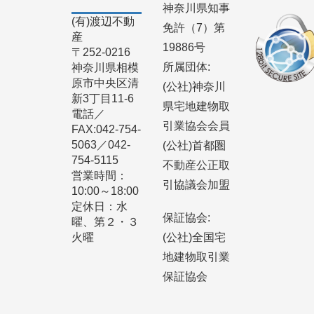
神奈川県知事
(有)渡辺不動
免許（7）第
産
19886号
〒252-0216
所属団体:
神奈川県相模
原市中央区清
(公社)神奈川
新3丁目11-6
県宅地建物取
電話／
引業協会会員
FAX:042-754-
5063／042-
(公社)首都圏
754-5115
不動産公正取
営業時間：
引協議会加盟
10:00～18:00
定休日：水
保証協会:
曜、第２・３
火曜
(公社)全国宅
地建物取引業
保証協会