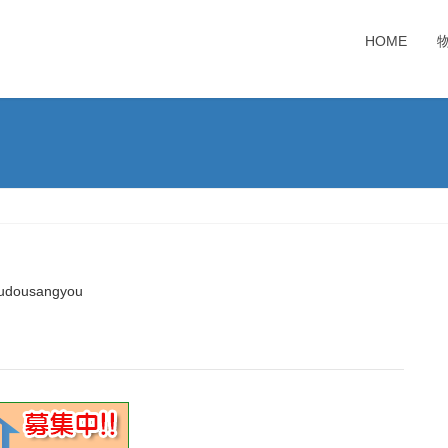
HOME
udousangyou