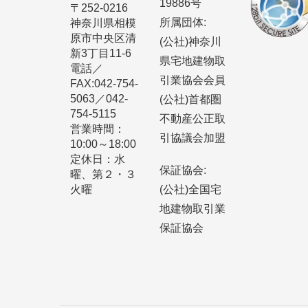
19886号
〒252-0216
所属団体:
神奈川県相模
原市中央区清
(公社)神奈川
新3丁目11-6
県宅地建物取
電話／
引業協会会員
FAX:042-754-
5063／042-
(公社)首都圏
754-5115
不動産公正取
営業時間：
引協議会加盟
10:00～18:00
定休日：水
保証協会:
曜、第２・３
火曜
(公社)全国宅
地建物取引業
保証協会