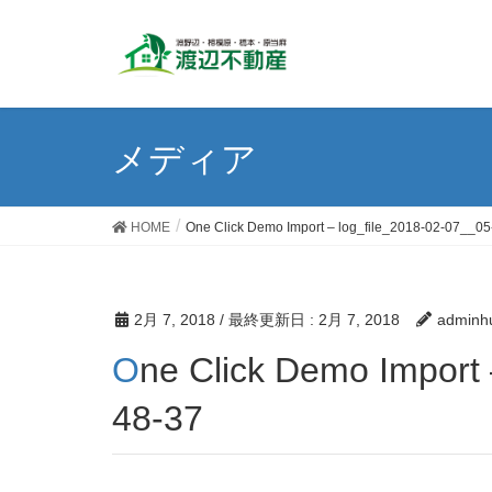
メディア
HOME
One Click Demo Import – log_file_2018-02-07__05
2月 7, 2018
/ 最終更新日 :
2月 7, 2018
adminh
One Click Demo Import – log_file_2018-02-07__05-
48-37