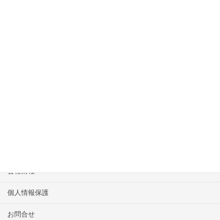
上に表示された文字を入力してください。
340938656_640x640_#ffffff
HOME
物件一覧
会社情報
個人情報保護
お問合せ