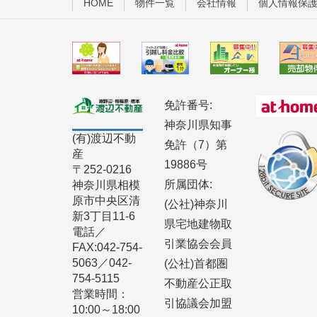
HOME
物件一覧
会社情報
個人情報保
免許番号:
神奈川県知事
(有)渡辺不動
免許（7）第
産
19886号
〒252-0216
所属団体:
神奈川県相模
原市中央区清
(公社)神奈川
新3丁目11-6
県宅地建物取
電話／
引業協会会員
FAX:042-754-
5063／042-
(公社)首都圏
754-5115
不動産公正取
営業時間：
引協議会加盟
10:00～18:00