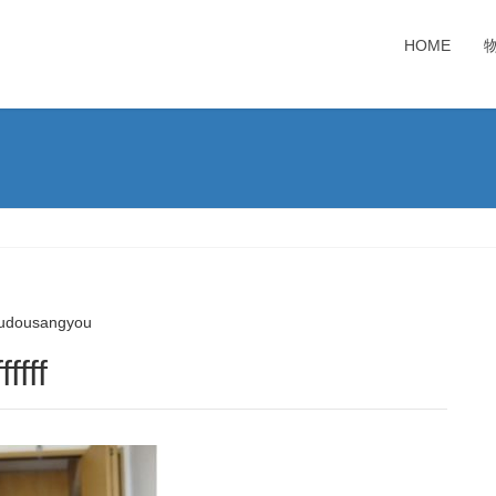
HOME
udousangyou
fff