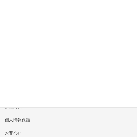
上に表示された文字を入力してください。
244459544_640x640_#ffffff
HOME
物件一覧
会社情報
個人情報保護
お問合せ