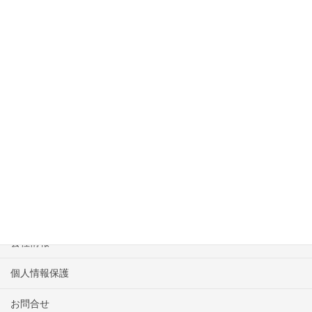
上に表示された文字を入力してください。
244435561_640x640_#ffffff
HOME
物件一覧
会社情報
個人情報保護
お問合せ