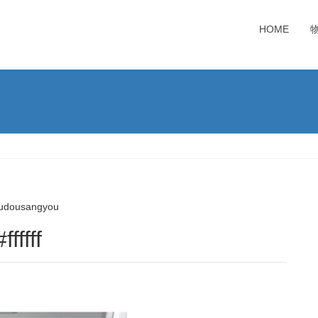
HOME
udousangyou
ffff