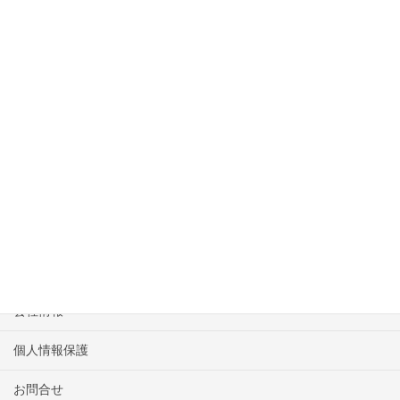
上に表示された文字を入力してください。
1124358990_640x640_#ffffff
HOME
物件一覧
会社情報
個人情報保護
お問合せ